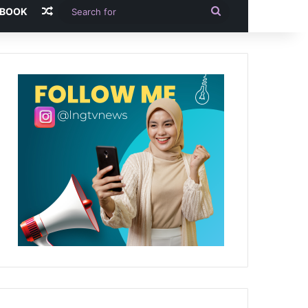
Random Article
Search
-BOOK
for