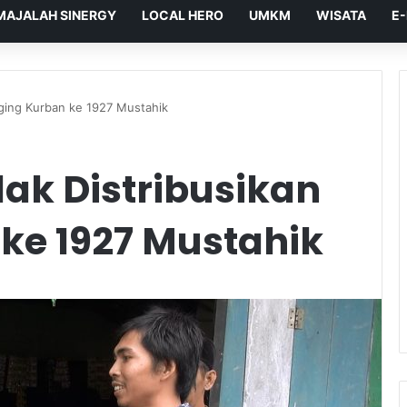
MAJALAH SINERGY
LOCAL HERO
UMKM
WISATA
E
ging Kurban ke 1927 Mustahik
ak Distribusikan
ke 1927 Mustahik