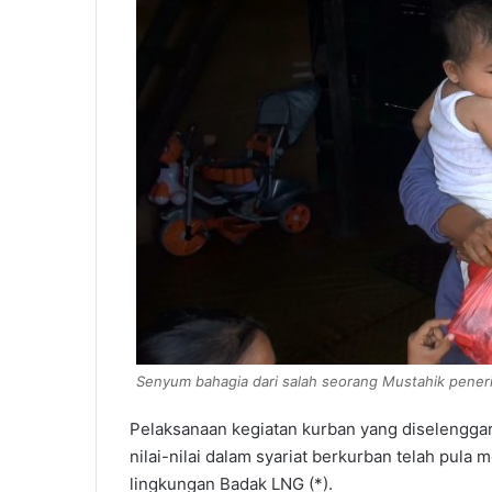
Senyum bahagia dari salah seorang Mustahik pener
Pelaksanaan kegiatan kurban yang diselengg
nilai-nilai dalam syariat berkurban telah pula m
lingkungan Badak LNG (*).