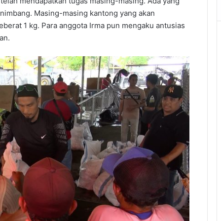
G telah mendapatkan tugas masing-masing. Ada yang
enimbang. Masing-masing kantong yang akan
seberat 1 kg. Para anggota Irma pun mengaku antusias
an.