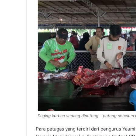
Daging kurban sedang dipotong – potong sebelum di
Para petugas yang terdiri dari pengurus Yaumil