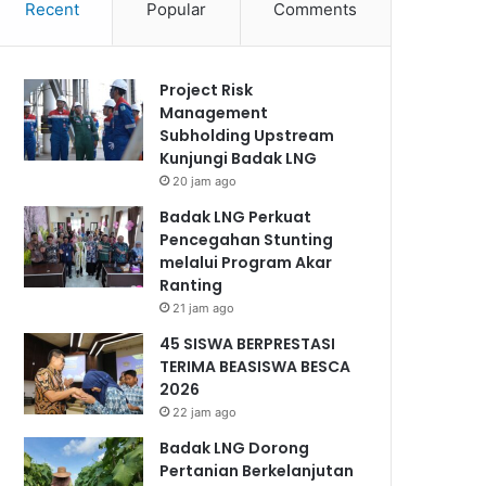
Recent
Popular
Comments
Project Risk
Management
Subholding Upstream
Kunjungi Badak LNG
20 jam ago
Badak LNG Perkuat
Pencegahan Stunting
melalui Program Akar
Ranting
21 jam ago
45 SISWA BERPRESTASI
TERIMA BEASISWA BESCA
2026
22 jam ago
Badak LNG Dorong
Pertanian Berkelanjutan