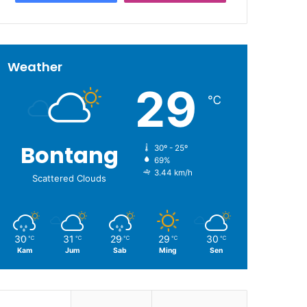
Weather
29
℃
Bontang
30º - 25º
69%
3.44 km/h
Scattered Clouds
30
31
29
29
30
℃
℃
℃
℃
℃
Kam
Jum
Sab
Ming
Sen