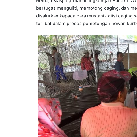
Remaja Masjid (Irma) di lingkungan Badak LN
bertugas menguliti, memotong daging, dan m
disalurkan kepada para mustahik diisi daging 
terlibat dalam proses pemotongan hewan kurb