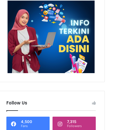
Follow Us
4,500
7,315
Fans
Followers