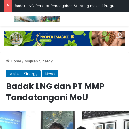
Badak LNG Perkuat Pencegahan Stunting melalui Program Akar Ranting
Menu
Home
/
Majalah Sinergy
Majalah Sinergy
News
Badak LNG dan PT MMP
Tandatangani MoU