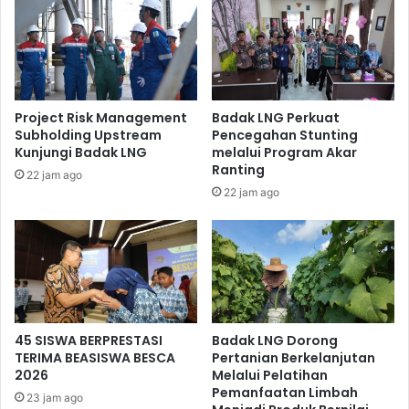
Direktur Utama PT MMP Kaltim Edy Kurniawan berharap
kedepannya kerja sama ini dapat berjalan dengan optimal
dan saling menguntungkan bagi kedua belah pihak
khususnya dalam pengembangan bisnis.
Project Risk Management
Badak LNG Perkuat
Subholding Upstream
Pencegahan Stunting
Kunjungi Badak LNG
melalui Program Akar
Ranting
22 jam ago
22 jam ago
45 SISWA BERPRESTASI
Badak LNG Dorong
TERIMA BEASISWA BESCA
Pertanian Berkelanjutan
2026
Melalui Pelatihan
Pemanfaatan Limbah
23 jam ago