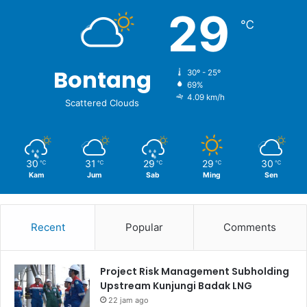
29
℃
Bontang
30º - 25º
69%
4.09 km/h
Scattered Clouds
30
31
29
29
30
℃
℃
℃
℃
℃
Kam
Jum
Sab
Ming
Sen
Recent
Popular
Comments
Project Risk Management Subholding
Upstream Kunjungi Badak LNG
22 jam ago