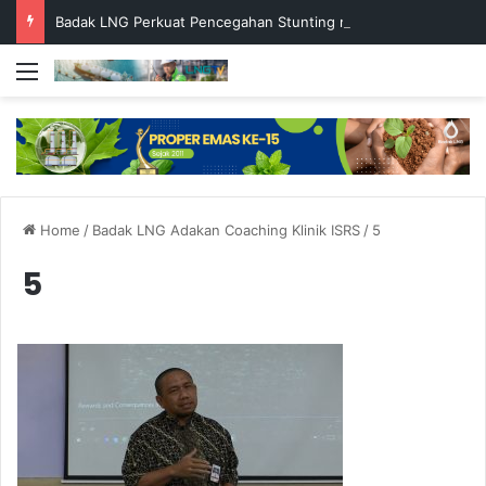
Badak LNG Perkuat Pencegahan Stunting melalui Program Akar Ranting
Menu
Home
/
Badak LNG Adakan Coaching Klinik ISRS
/
5
5