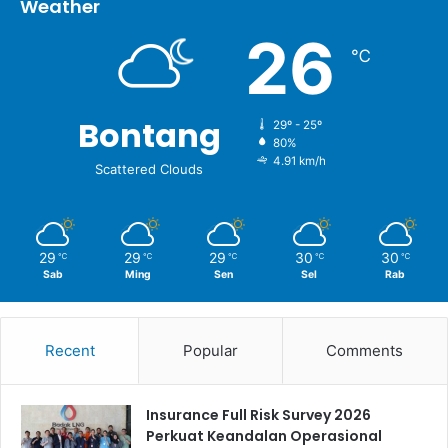
Weather
26
℃
Bontang
29º - 25º
80%
4.91 km/h
Scattered Clouds
29
29
29
30
30
℃
℃
℃
℃
℃
Sab
Ming
Sen
Sel
Rab
Recent
Popular
Comments
Insurance Full Risk Survey 2026
Perkuat Keandalan Operasional