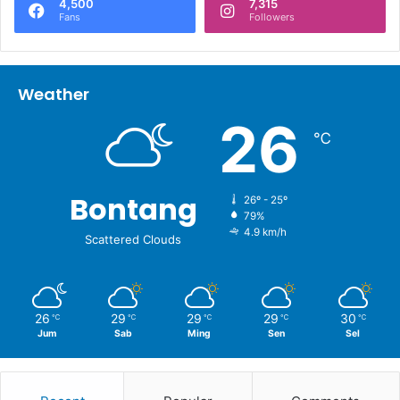
4,500
7,315
Fans
Followers
Weather
26
℃
Bontang
26º - 25º
79%
4.9 km/h
Scattered Clouds
26
29
29
29
30
℃
℃
℃
℃
℃
Jum
Sab
Ming
Sen
Sel