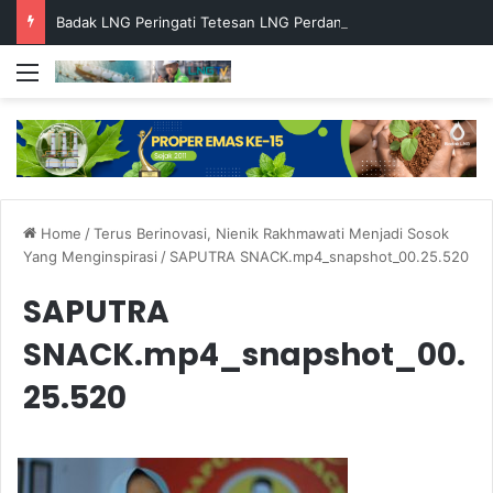
Badak LNG Peringati Tetesan LNG Perdana ke-49 dengan Doa Bersama
Menu
Home
/
Terus Berinovasi, Nienik Rakhmawati Menjadi Sosok
Yang Menginspirasi
/
SAPUTRA SNACK.mp4_snapshot_00.25.520
SAPUTRA
SNACK.mp4_snapshot_00.
25.520