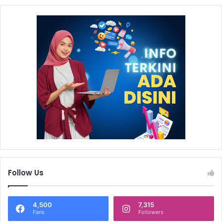
Follow Us
4,500
7,315
Fans
Followers