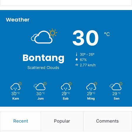
Weather
30
℃
Bontang
30º - 26º
67%
2.77 km/h
Scattered Clouds
30
30
29
29
29
℃
℃
℃
℃
℃
Kam
Jum
Sab
Ming
Sen
Recent
Popular
Comments