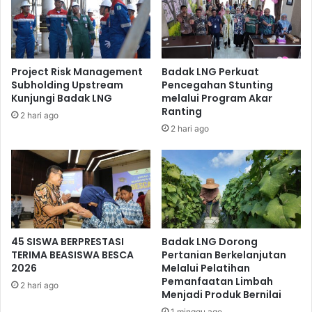
Project Risk Management
Badak LNG Perkuat
Subholding Upstream
Pencegahan Stunting
Kunjungi Badak LNG
melalui Program Akar
Ranting
2 hari ago
2 hari ago
45 SISWA BERPRESTASI
Badak LNG Dorong
TERIMA BEASISWA BESCA
Pertanian Berkelanjutan
2026
Melalui Pelatihan
Pemanfaatan Limbah
2 hari ago
Menjadi Produk Bernilai
1 minggu ago