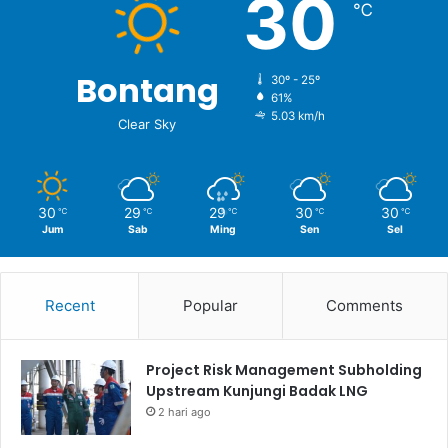
30
℃
Bontang
30º - 25º
61%
5.03 km/h
Clear Sky
30
29
29
30
30
℃
℃
℃
℃
℃
Jum
Sab
Ming
Sen
Sel
Recent
Popular
Comments
Project Risk Management Subholding
Upstream Kunjungi Badak LNG
2 hari ago