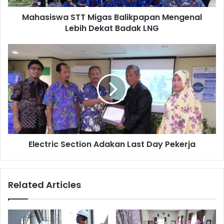
LNG
Indonesia akan bergulir di Pekan baru pada pertengahan
Mahasiswa STT Migas Balikpapan Mengenal
bulan Juli mendatang(*).
Lebih Dekat Badak LNG
Electric
Section
Adakan
Last
Day
Pekerja
Electric Section Adakan Last Day Pekerja
Related Articles