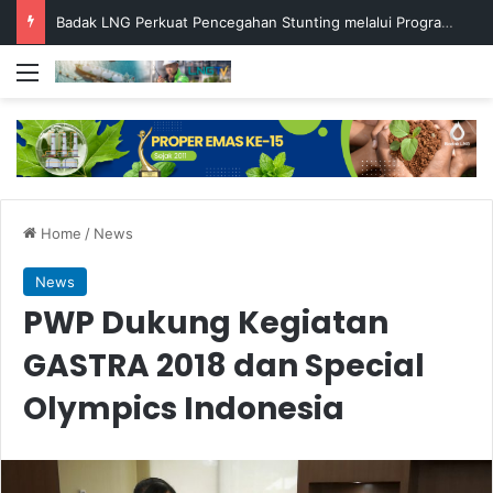
Badak LNG Perkuat Pencegahan Stunting melalui Program Akar Ranting
Menu
Home
/
News
News
PWP Dukung Kegiatan
GASTRA 2018 dan Special
Olympics Indonesia