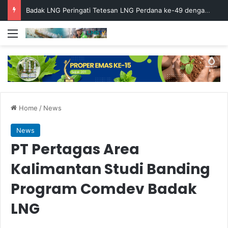
Badak LNG Peringati Tetesan LNG Perdana ke-49 dengan Doa Bersama
Menu
Home
/
News
News
PT Pertagas Area
Kalimantan Studi Banding
Program Comdev Badak
LNG