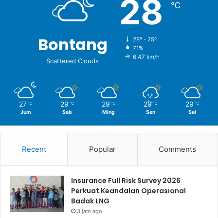
28
℃
Bontang
28º - 25º
71%
6.47 km/h
Scattered Clouds
27
29
29
29
29
℃
℃
℃
℃
℃
Jum
Sab
Ming
Sen
Sel
Recent
Popular
Comments
Insurance Full Risk Survey 2026
Perkuat Keandalan Operasional
Badak LNG
3 jam ago