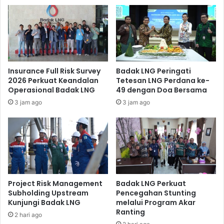
beberapa kelompok mitra binaan Comdev Badak LNG (*).
Insurance Full Risk Survey
Badak LNG Peringati
2026 Perkuat Keandalan
Tetesan LNG Perdana ke-
Operasional Badak LNG
49 dengan Doa Bersama
3 jam ago
3 jam ago
Project Risk Management
Badak LNG Perkuat
Subholding Upstream
Pencegahan Stunting
Kunjungi Badak LNG
melalui Program Akar
Ranting
2 hari ago