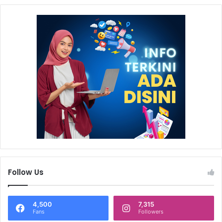
Follow Us
4,500
7,315
Fans
Followers