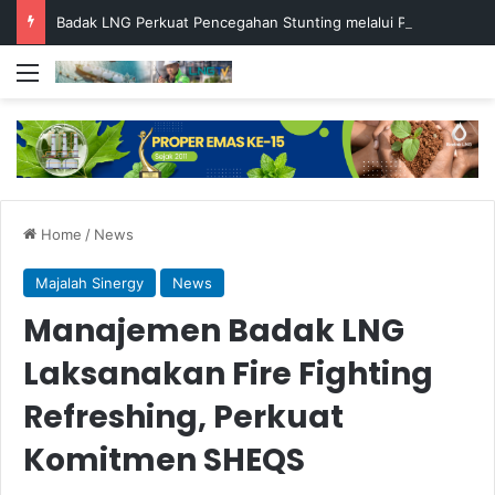
Badak LNG Perkuat Pencegahan Stunting melalui Program Akar Ranting
Menu
Home
/
News
Majalah Sinergy
News
Manajemen Badak LNG
Laksanakan Fire Fighting
Refreshing, Perkuat
Komitmen SHEQS