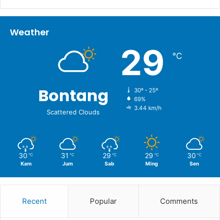
Weather
29
℃
Bontang
30º - 25º
69%
3.44 km/h
Scattered Clouds
30
31
29
29
30
℃
℃
℃
℃
℃
Kam
Jum
Sab
Ming
Sen
Recent
Popular
Comments