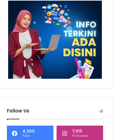
Follow Us
4,500
7,315
Fans
Followers