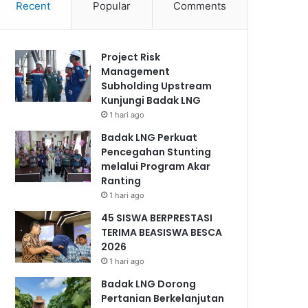
Recent
Popular
Comments
Project Risk
Management
Subholding Upstream
Kunjungi Badak LNG
1 hari ago
Badak LNG Perkuat
Pencegahan Stunting
melalui Program Akar
Ranting
1 hari ago
45 SISWA BERPRESTASI
TERIMA BEASISWA BESCA
2026
1 hari ago
Badak LNG Dorong
Pertanian Berkelanjutan