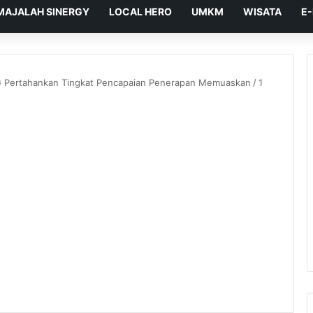
MAJALAH SINERGY
LOCAL HERO
UMKM
WISATA
E
LNG Pertahankan Tingkat Pencapaian Penerapan Memuaskan
/
1