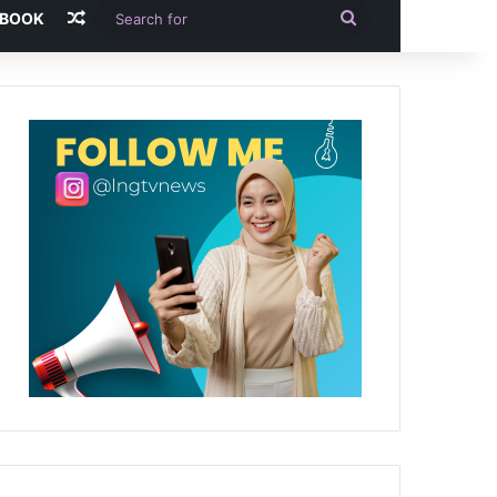
Random Article
Search
-BOOK
for