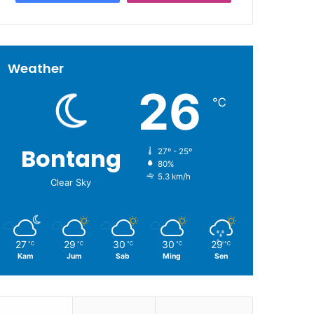
Weather
26
℃
Bontang
27º - 25º
80%
5.3 km/h
Clear Sky
27
29
30
30
29
℃
℃
℃
℃
℃
Kam
Jum
Sab
Ming
Sen