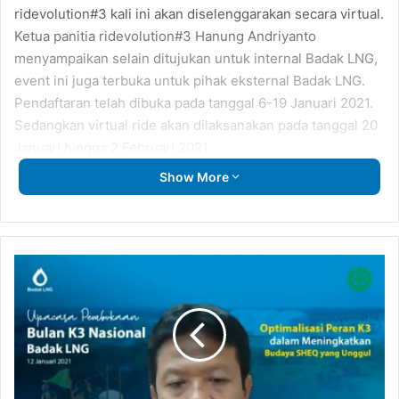
ridevolution#3 kali ini akan diselenggarakan secara virtual.
Ketua panitia ridevolution#3 Hanung Andriyanto
menyampaikan selain ditujukan untuk internal Badak LNG,
event ini juga terbuka untuk pihak eksternal Badak LNG.
Pendaftaran telah dibuka pada tanggal 6-19 Januari 2021.
Sedangkan virtual ride akan dilaksanakan pada tanggal 20
Januari hingga 2 Februari 2021.
Show More
Badak
LNG
Laksanakan
Upacara
Pembukaan
Peringatan
BK3N
2021