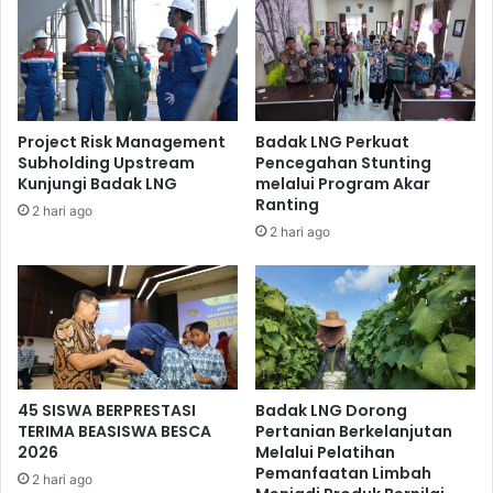
Project Risk Management
Badak LNG Perkuat
Subholding Upstream
Pencegahan Stunting
Kunjungi Badak LNG
melalui Program Akar
Ranting
2 hari ago
2 hari ago
45 SISWA BERPRESTASI
Badak LNG Dorong
TERIMA BEASISWA BESCA
Pertanian Berkelanjutan
2026
Melalui Pelatihan
Pemanfaatan Limbah
2 hari ago