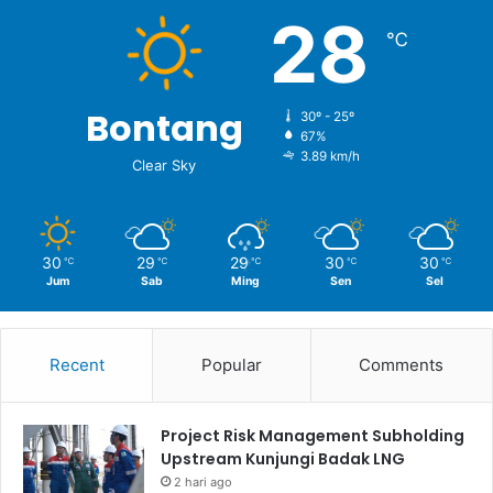
28
℃
Bontang
30º - 25º
67%
3.89 km/h
Clear Sky
30
29
29
30
30
℃
℃
℃
℃
℃
Jum
Sab
Ming
Sen
Sel
Recent
Popular
Comments
Project Risk Management Subholding
Upstream Kunjungi Badak LNG
2 hari ago