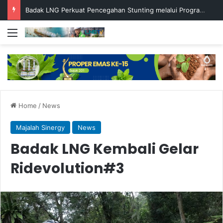
Badak LNG Perkuat Pencegahan Stunting melalui Program Akar Ranting
Menu
Home
/
News
Majalah Sinergy
News
Badak LNG Kembali Gelar
Ridevolution#3