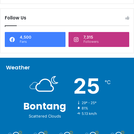
Follow Us
4,500
7,315
Fans
Followers
Weather
25
℃
Bontang
29º - 25º
81%
5.13 km/h
Scattered Clouds