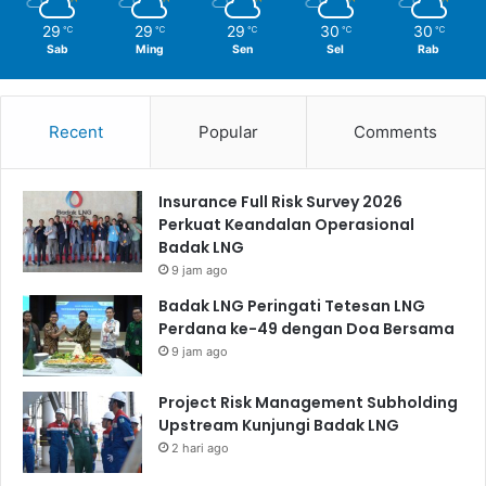
29
29
29
30
30
℃
℃
℃
℃
℃
Sab
Ming
Sen
Sel
Rab
Recent
Popular
Comments
Insurance Full Risk Survey 2026
Perkuat Keandalan Operasional
Badak LNG
9 jam ago
Badak LNG Peringati Tetesan LNG
Perdana ke-49 dengan Doa Bersama
9 jam ago
Project Risk Management Subholding
Upstream Kunjungi Badak LNG
2 hari ago