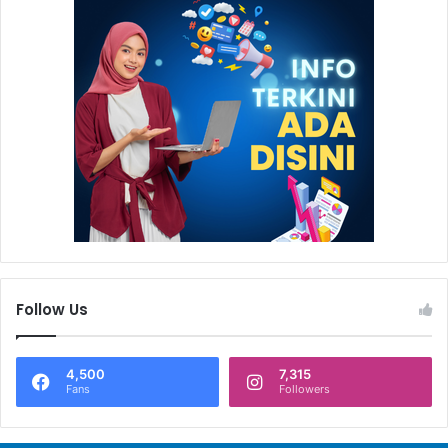
Follow Us
4,500
7,315
Fans
Followers